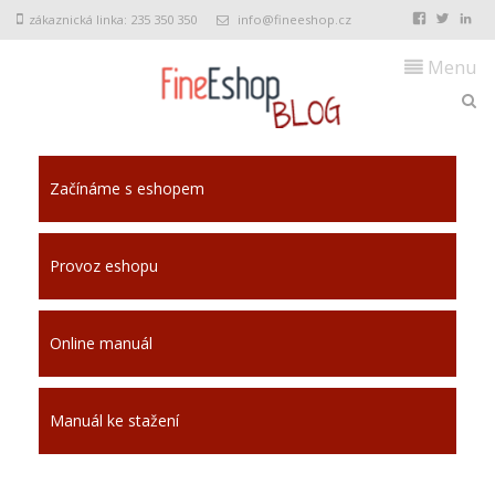
zákaznická linka: 235 350 350
info@fineeshop.cz
Menu
Začínáme s eshopem
Provoz eshopu
Online manuál
Manuál ke stažení