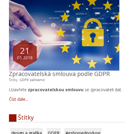
21
05 2018
Zpracovatelská smlouva podle GDPR
Štítky:
GDPR
začínáme
Uzavřete
zpracovatelskou smlouvu
se zpracovateli dat.
Číst dále
Štítky
design a grafika
GDPR
#eshopjednoduse