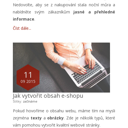
Nedovolte, aby se z nakupování stala noční můra a
nabídněte svým zákazníkům
jasné a přehledné
informace
.
Číst dále
11
09 2015
Jak vytvořit obsah e-shopu
Štítky:
začínáme
Pokud hovoříme o obsahu webu, máme tím na mysli
zejména
texty
a
obrázky
. Zde je několik typů, které
vám pomohou vytvořit kvalitní webové stránky.