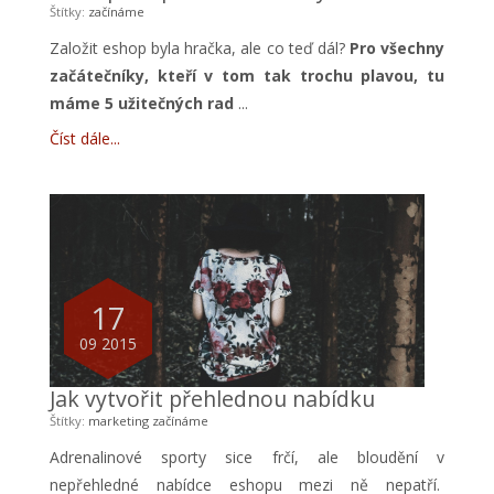
Štítky:
začínáme
Založit eshop byla hračka, ale co teď dál?
Pro všechny
začátečníky, kteří v tom tak trochu plavou, tu
máme 5 užitečných rad
...
Číst dále
17
09 2015
Jak vytvořit přehlednou nabídku
Štítky:
marketing
začínáme
Adrenalinové sporty sice frčí, ale bloudění v
nepřehledné nabídce eshopu mezi ně nepatří.