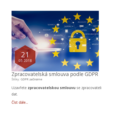
21
05 2018
Zpracovatelská smlouva podle GDPR
Štítky:
GDPR
začínáme
Uzavřete
zpracovatelskou smlouvu
se zpracovateli
dat.
Číst dále