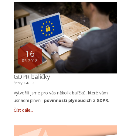
16
05 2018
GDPR balíčky
Štítky:
GDPR
Vytvořili jsme pro vás několik balíčků, které vám
usnadní plnění
povinností plynoucích z GDPR
.
Číst dále