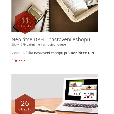
11
04 2017
Neplátce DPH - nastavení eshopu
Štítky:
DPH
začínáme
#eshopjednoduse
Video ukázka nastavení eshopu pro
neplátce DPH
.
Číst dále
26
04 2016