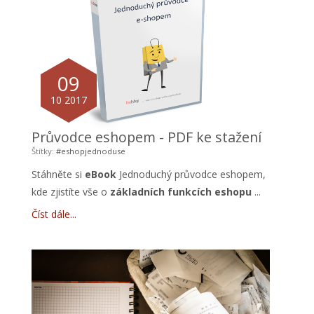
09
10 2017
Průvodce eshopem - PDF ke stažení
Štítky:
#eshopjednoduse
Stáhněte si
eBook
Jednoduchý průvodce eshopem,
kde zjistíte vše o
základních funkcích eshopu
...
Číst dále