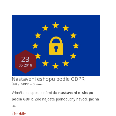
23
05 2018
Nastavení eshopu podle GDPR
Štítky:
GDPR
začínáme
Vrhněte se spolu s námi do
nastavení e-shopu
podle GDPR
. Zde najdete jednoduchý návod, jak na
to.
Číst dále