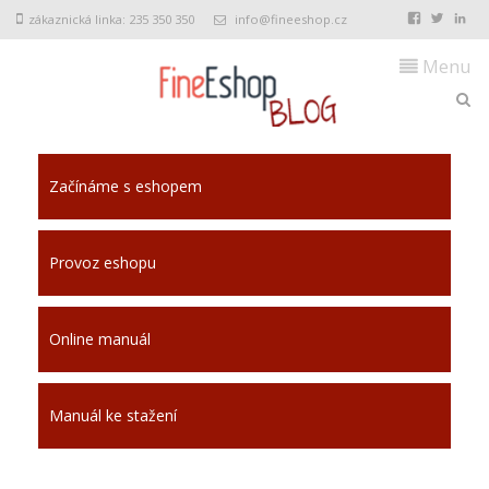
zákaznická linka: 235 350 350
info@fineeshop.cz
Menu
Začínáme s eshopem
Provoz eshopu
Online manuál
Manuál ke stažení