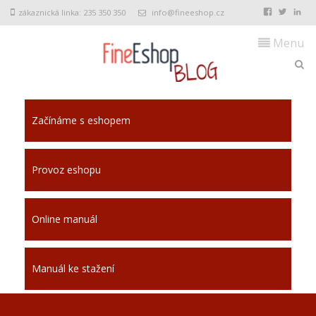
zákaznická linka: 235 350 350
info@fineeshop.cz
Menu
Začínáme s eshopem
Provoz eshopu
Online manuál
Manuál ke stažení