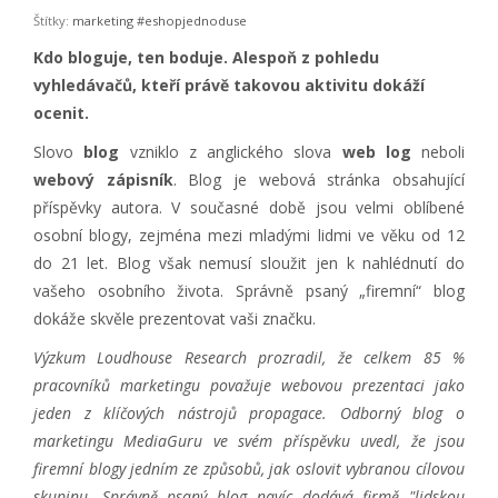
Štítky:
marketing
#eshopjednoduse
Kdo bloguje, ten boduje. Alespoň z pohledu
vyhledávačů, kteří právě takovou aktivitu dokáží
ocenit.
Slovo
blog
vzniklo z anglického slova
web log
neboli
webový zápisník
. Blog je webová stránka obsahující
příspěvky autora. V současné době jsou velmi oblíbené
osobní blogy, zejména mezi mladými lidmi ve věku od 12
do 21 let. Blog však nemusí sloužit jen k nahlédnutí do
vašeho osobního života. Správně psaný „firemní“ blog
dokáže skvěle prezentovat vaši značku.
Výzkum Loudhouse Research prozradil, že celkem 85 %
pracovníků marketingu považuje webovou prezentaci jako
jeden z klíčových nástrojů propagace. Odborný blog o
marketingu MediaGuru ve svém příspěvku uvedl, že jsou
firemní blogy jedním ze způsobů, jak oslovit vybranou cílovou
skupinu. Správně psaný blog navíc dodává firmě "lidskou