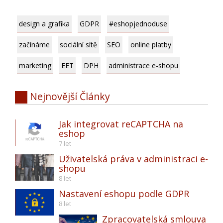
design a grafika
GDPR
#eshopjednoduse
začínáme
sociální sítě
SEO
online platby
marketing
EET
DPH
administrace e-shopu
Nejnovější
Články
Jak integrovat reCAPTCHA na
eshop
7 let
Uživatelská práva v administraci e-
shopu
8 let
Nastavení eshopu podle GDPR
8 let
Zpracovatelská smlouva