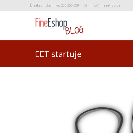
zákaznická linka: 235 350 350
info@fineeshop.cz
EET startuje