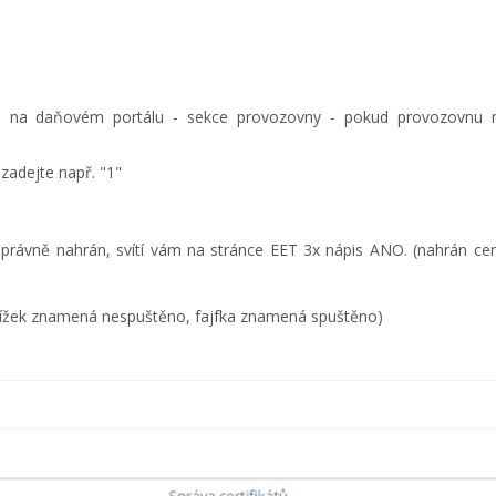
ete na daňovém portálu - sekce provozovny - pokud provozovnu
zadejte např. "1"
právně nahrán, svítí vám na stránce EET 3x nápis ANO. (nahrán certi
 (křížek znamená nespuštěno, fajfka znamená spuštěno)