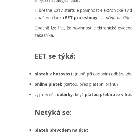
Štítky:
EET
#eshopjednoduse
1. března 2017 startuje povinnost elektronické evid
v našem článku
EET pro eshopy
... přejít na člán
Obecně lze říct, že povinnost elektronické eviden
zákazníka.
EET se týká:
plateb v hotovosti
(např. při osobním odběru zbo
online plateb
(kartou, přes platební bránu)
výjimečně i
dobírky
, když
platbu přebíráte v ho
Netýká se:
plateb převodem na účet