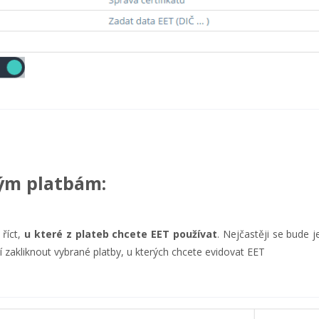
vým platbám:
říct,
u které z plateb chcete EET používat
. Nejčastěji se bude 
í zakliknout vybrané platby, u kterých chcete evidovat EET