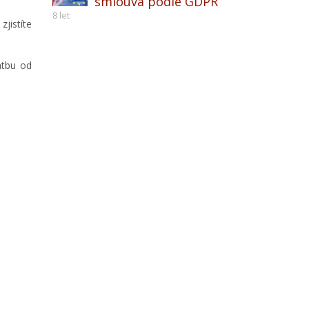
smlouva podle GDPR
8 let
zjistíte
atbu od